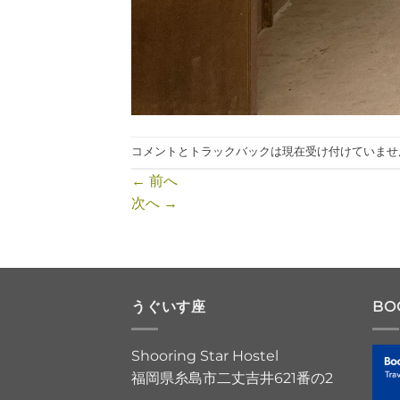
コメントとトラックバックは現在受け付けていませ
←
前へ
次へ
→
うぐいす座
BO
Shooring Star Hostel
福岡県糸島市二丈吉井621番の2