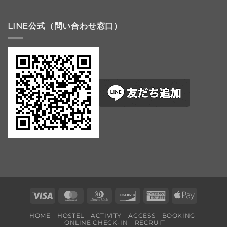
LINE公式（問い合わせ窓口）
Visa
MasterCard
Dinners
Discover
American
Apple
Club
Express
Pay
HOME
HOSTEL
ACTIVITY
ACCESS
BOOKING
ONLINE CHECK-IN
RECRUIT