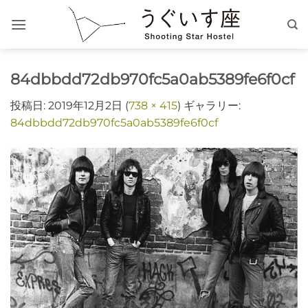
Skip
to
content
84dbbdd72db970fc5a0ab5389fe6f0cf
投稿日:
2019年12月2日
(
738 × 415
) ギャラリー:
84dbbdd72db970fc5a0ab5389fe6f0cf