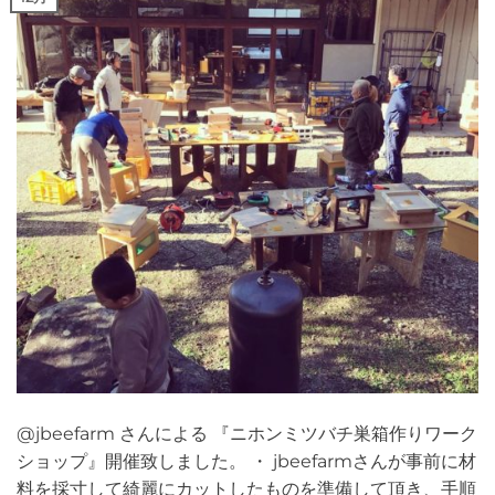
@jbeefarm さんによる 『ニホンミツバチ巣箱作りワーク
ショップ』開催致しました。 ・ jbeefarmさんが事前に材
料を採寸して綺麗にカットしたものを準備して頂き、手順