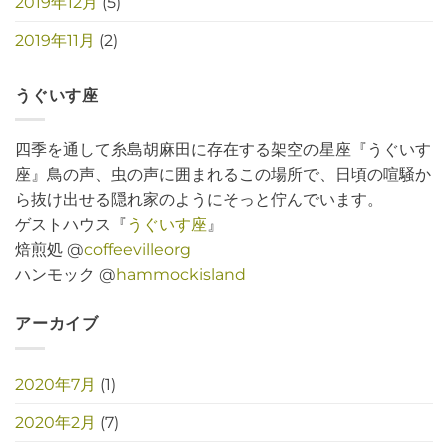
2019年12月
(5)
2019年11月
(2)
うぐいす座
四季を通して糸島胡麻田に存在する架空の星座『うぐいす
座』鳥の声、虫の声に囲まれるこの場所で、日頃の喧騒か
ら抜け出せる隠れ家のようにそっと佇んでいます。
ゲストハウス『
うぐいす座
』
焙煎処 @
coffeevilleorg
ハンモック @
hammockisland
アーカイブ
2020年7月
(1)
2020年2月
(7)