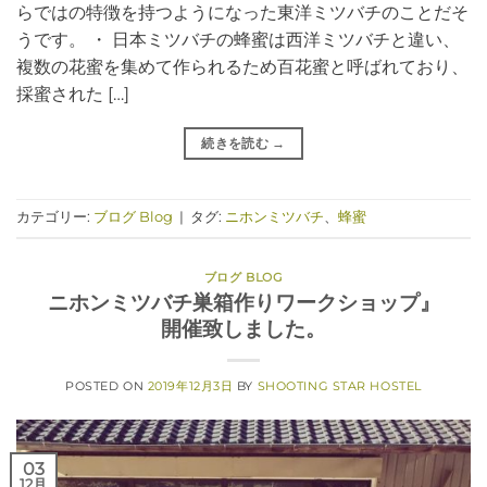
らではの特徴を持つようになった東洋ミツバチのことだそ
うです。 ・ 日本ミツバチの蜂蜜は西洋ミツバチと違い、
複数の花蜜を集めて作られるため百花蜜と呼ばれており、
採蜜された […]
続きを読む
→
カテゴリー:
ブログ Blog
|
タグ:
ニホンミツバチ
、
蜂蜜
ブログ BLOG
ニホンミツバチ巣箱作りワークショップ』
開催致しました。
POSTED ON
2019年12月3日
BY
SHOOTING STAR HOSTEL
03
12月