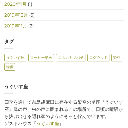
2020年1月
(1)
2019年12月
(5)
2019年11月
(2)
タグ
うぐいす座
コーヒー染め
ニホンミツバチ
ログウッド
染料
蜂蜜
うぐいす座
四季を通して糸島胡麻田に存在する架空の星座『うぐいす
座』鳥の声、虫の声に囲まれるこの場所で、日頃の喧騒か
ら抜け出せる隠れ家のようにそっと佇んでいます。
ゲストハウス『
うぐいす座
』