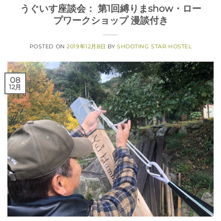
うぐいす座談会： 第1回縛りまshow・ロー
プワークショップ 漫談付き
POSTED ON
2019年12月8日
BY
SHOOTING STAR HOSTEL
08
12月