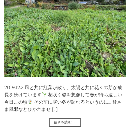
2019.12.2 風と共に紅葉が散り、太陽と共に花々の芽が成
長を続けています
花咲く姿を想像して春が待ち遠しい
今日この頃
その前に寒い冬が訪れるというのに… 皆さ
ま風邪などひかれませ […]
続きを読む
→