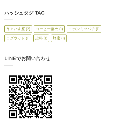
ハッシュタグ TAG
うぐいす座
(2)
コーヒー染め
(1)
ニホンミツバチ
(1)
ログウッド
(1)
染料
(1)
蜂蜜
(1)
LINEでお問い合わせ