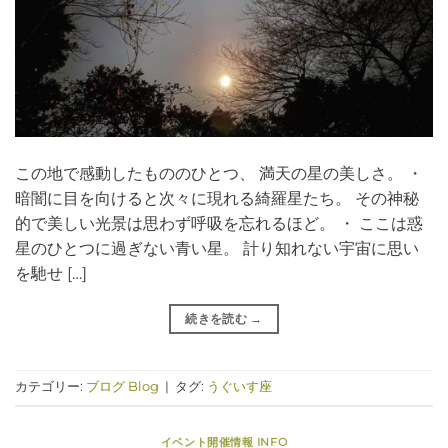
この地で感動したもののひとつ、 満天の星の美しさ。 ・
暗闇に目を向けると次々に現れる綺羅星たち。 その神秘
的で美しい光景は思わず呼吸を忘れるほど。 ・ ここは惑
星のひとつに過ぎない青い星。 計り知れない宇宙に思い
を馳せ […]
続きを読む
→
カテゴリー:
ブログ Blog
|
タグ:
うぐいす座
イベント開催情報 INFO