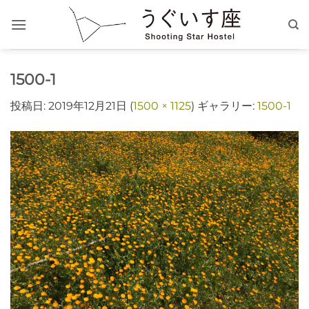
Skip
to
content
1500-1
投稿日:
2019年12月21日
(
1500 × 1125
) ギャラリー:
1500-1