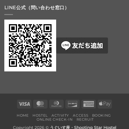
LINE公式（問い合わせ窓口）
Visa
MasterCard
Dinners
Discover
American
Apple
Club
Express
Pay
HOME
HOSTEL
ACTIVITY
ACCESS
BOOKING
ONLINE CHECK-IN
RECRUIT
Copyright 2026 ©
うぐいす座・Shooting Star Hostel